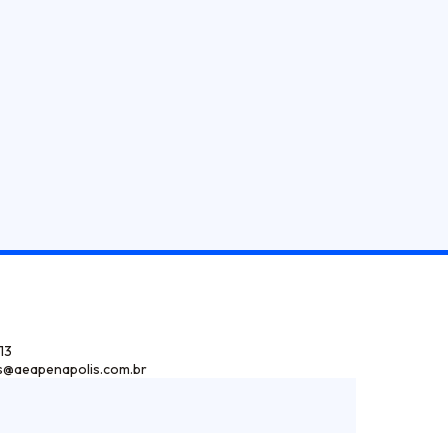
13
s@aeapenapolis.com.br