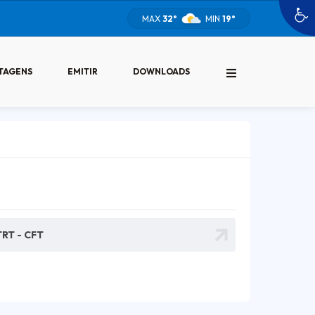
MAX
32°
MIN
19°
TAGENS
EMITIR
DOWNLOADS
TRT - CFT